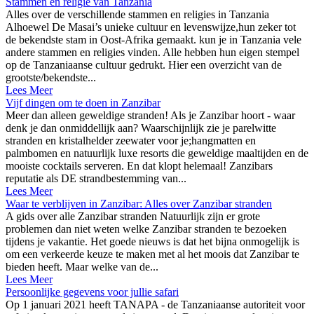
Stammen en religie van Tanzania
Alles over de verschillende stammen en religies in Tanzania
Alhoewel De Masai’s unieke cultuur en levenswijze,hun zeker tot
de bekendste stam in Oost-Afrika gemaakt. kun je in Tanzania vele
andere stammen en religies vinden. Alle hebben hun eigen stempel
op de Tanzaniaanse cultuur gedrukt. Hier een overzicht van de
grootste/bekendste...
Lees Meer
Vijf dingen om te doen in Zanzibar
Meer dan alleen geweldige stranden! Als je Zanzibar hoort - waar
denk je dan onmiddellijk aan? Waarschijnlijk zie je parelwitte
stranden en kristalhelder zeewater voor je;hangmatten en
palmbomen en natuurlijk luxe resorts die geweldige maaltijden en de
mooiste cocktails serveren. En dat klopt helemaal! Zanzibars
reputatie als DE strandbestemming van...
Lees Meer
Waar te verblijven in Zanzibar: Alles over Zanzibar stranden
A gids over alle Zanzibar stranden Natuurlijk zijn er grote
problemen dan niet weten welke Zanzibar stranden te bezoeken
tijdens je vakantie. Het goede nieuws is dat het bijna onmogelijk is
om een verkeerde keuze te maken met al het moois dat Zanzibar te
bieden heeft. Maar welke van de...
Lees Meer
Persoonlijke gegevens voor jullie safari
Op 1 januari 2021 heeft TANAPA - de Tanzaniaanse autoriteit voor