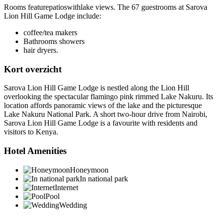
Rooms featurepatioswithlake views. The 67 guestrooms at Sarova
Lion Hill Game Lodge include:
coffee/tea makers
Bathrooms showers
hair dryers.
Kort overzicht
Sarova Lion Hill Game Lodge is nestled along the Lion Hill
overlooking the spectacular flamingo pink rimmed Lake Nakuru. Its
location affords panoramic views of the lake and the picturesque
Lake Nakuru National Park. A short two-hour drive from Nairobi,
Sarova Lion Hill Game Lodge is a favourite with residents and
visitors to Kenya.
Hotel Amenities
Honeymoon
In national park
Internet
Pool
Wedding