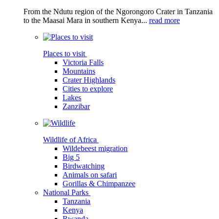
From the Ndutu region of the Ngorongoro Crater in Tanzania
to the Maasai Mara in southern Kenya...
read more
Places to visit
Victoria Falls
Mountains
Crater Highlands
Cities to explore
Lakes
Zanzibar
Wildlife of Africa
Wildebeest migration
Big 5
Birdwatching
Animals on safari
Gorillas & Chimpanzee
National Parks
Tanzania
Kenya
Rwanda