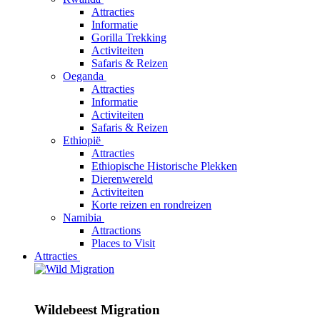
Attracties
Informatie
Gorilla Trekking
Activiteiten
Safaris & Reizen
Oeganda
Attracties
Informatie
Activiteiten
Safaris & Reizen
Ethiopië
Attracties
Ethiopische Historische Plekken
Dierenwereld
Activiteiten
Korte reizen en rondreizen
Namibia
Attractions
Places to Visit
Attracties
Wildebeest Migration