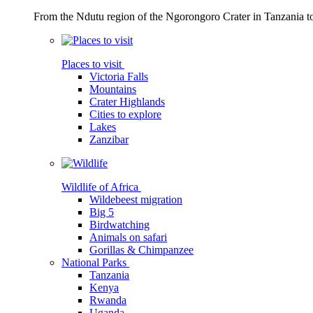
From the Ndutu region of the Ngorongoro Crater in Tanzania t
Places to visit
Victoria Falls
Mountains
Crater Highlands
Cities to explore
Lakes
Zanzibar
Wildlife of Africa
Wildebeest migration
Big 5
Birdwatching
Animals on safari
Gorillas & Chimpanzee
National Parks
Tanzania
Kenya
Rwanda
Uganda