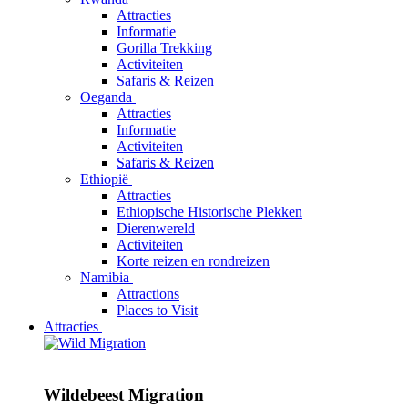
Attracties
Informatie
Gorilla Trekking
Activiteiten
Safaris & Reizen
Oeganda
Attracties
Informatie
Activiteiten
Safaris & Reizen
Ethiopië
Attracties
Ethiopische Historische Plekken
Dierenwereld
Activiteiten
Korte reizen en rondreizen
Namibia
Attractions
Places to Visit
Attracties
Wildebeest Migration