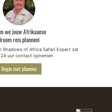
en we jouw Afrikaanse
droom reis plannen!
 Shadows of Africa Safari Expert zal
 24 uur contact opnemen
Begin met plannen
te stranden en kristalhelder zeewater voor
opt helemaal! Zanzibars reputatie als DE