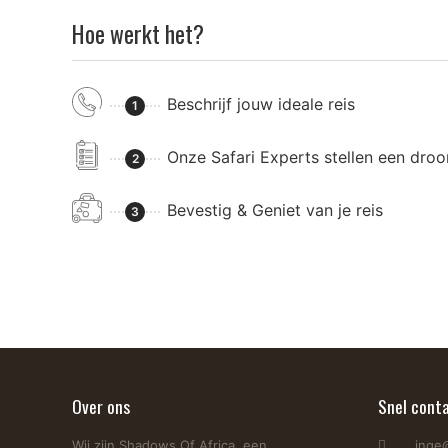
Hoe werkt het?
Beschrijf jouw ideale reis
1
Onze Safari Experts stellen een dro
2
Bevestig & Geniet van je reis
3
Vijf dingen om te doen in Zanzibar
Meer dan alleen geweldige stranden! Als je Zanzibar hoo
je;hangmatten en palmbomen en natuurlijk luxe resorts 
Over ons
Snel cont
strandbestemming van...
Wij zijn Shadows Of Africa, een
inge