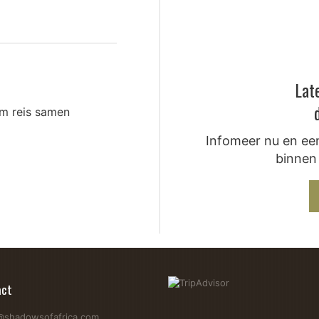
Lat
om reis samen
Infomeer nu en een
binnen
rt - waar denk je dan onmiddellijk aan? Waarschijnlijk zie je parelwit
die geweldige maaltijden en de mooiste cocktails serveren. En dat kl
act
@shadowsofafrica.com