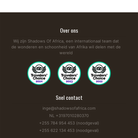
Over ons
Wij zijn Shadows Of Africa, een internationaal team dat
de wonderen en schoonheid van Afrika wil delen met de
wereld
Snel contact
inge@shadowsofafrica.com
NL +3197010280370
+255 784 954 453 (noodgeval)
+255 622 134 453 (noodgeval)