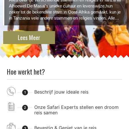
Alhoewel De Masai’s unieke cultuur en levenswijze,hun
zeker tot de bekendste stam in Oost-Afrika gemaakt. kun je
in Tanzania vele andere stammen en religies vinden. Alle
hebben hun eigen stempel op de Tanzaniaanse cultuur
gedrukt. Hier een overzicht van de grootste/bekendste...
Lees Meer
Hoe werkt het?
Beschrijf jouw ideale reis
1
Onze Safari Experts stellen een droom
2
reis samen
Bevestig & Geniet van je reis
3