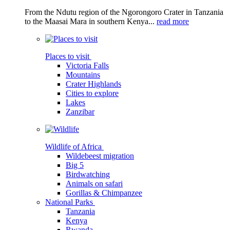
From the Ndutu region of the Ngorongoro Crater in Tanzania
to the Maasai Mara in southern Kenya...
read more
Places to visit
Victoria Falls
Mountains
Crater Highlands
Cities to explore
Lakes
Zanzibar
Wildlife of Africa
Wildebeest migration
Big 5
Birdwatching
Animals on safari
Gorillas & Chimpanzee
National Parks
Tanzania
Kenya
Rwanda