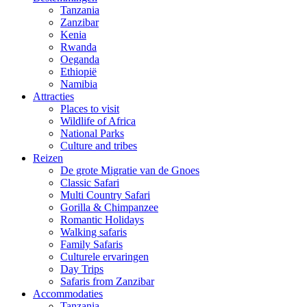
Tanzania
Zanzibar
Kenia
Rwanda
Oeganda
Ethiopië
Namibia
Attracties
Places to visit
Wildlife of Africa
National Parks
Culture and tribes
Reizen
De grote Migratie van de Gnoes
Classic Safari
Multi Country Safari
Gorilla & Chimpanzee
Romantic Holidays
Walking safaris
Family Safaris
Culturele ervaringen
Day Trips
Safaris from Zanzibar
Accommodaties
Tanzania