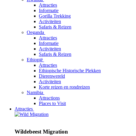
Attracties
Informatie
Gorilla Trekking
Activiteiten
Safaris & Reizen
Oeganda
Attracties
Informatie
Activiteiten
Safaris & Reizen
Ethiopië
Attracties
Ethiopische Historische Plekken
Dierenwereld
Activiteiten
Korte reizen en rondreizen
Namibia
Attractions
Places to Visit
Attracties
Wildebeest Migration