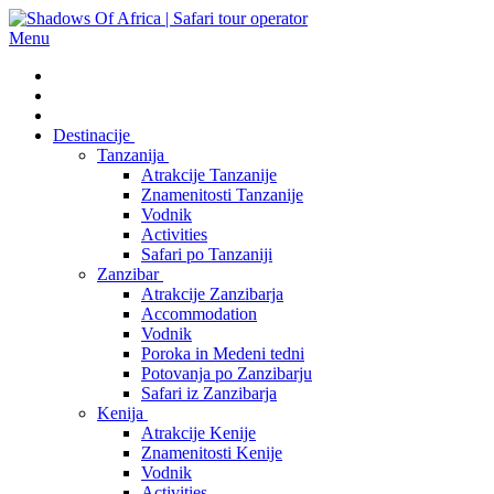
Menu
Destinacije
Tanzanija
Atrakcije Tanzanije
Znamenitosti Tanzanije
Vodnik
Activities
Safari po Tanzaniji
Zanzibar
Atrakcije Zanzibarja
Accommodation
Vodnik
Poroka in Medeni tedni
Potovanja po Zanzibarju
Safari iz Zanzibarja
Kenija
Atrakcije Kenije
Znamenitosti Kenije
Vodnik
Activities