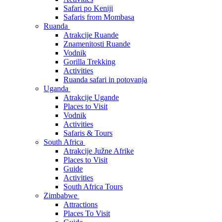
Safari po Keniji
Safaris from Mombasa
Ruanda
Atrakcije Ruande
Znamenitosti Ruande
Vodnik
Gorilla Trekking
Activities
Ruanda safari in potovanja
Uganda
Atrakcije Ugande
Places to Visit
Vodnik
Activities
Safaris & Tours
South Africa
Atrakcije Južne Afrike
Places to Visit
Guide
Activities
South Africa Tours
Zimbabwe
Attractions
Places To Visit