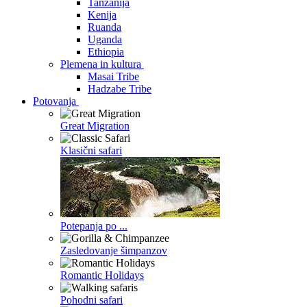
Tanzanija
Kenija
Ruanda
Uganda
Ethiopia
Plemena in kultura
Masai Tribe
Hadzabe Tribe
Potovanja
Great Migration
Klasični safari
Potepanja po ...
Zasledovanje šimpanzov
Romantic Holidays
Pohodni safari