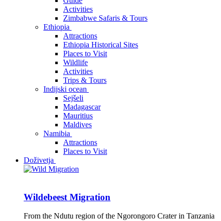
Guide
Activities
Zimbabwe Safaris & Tours
Ethiopia
Attractions
Ethiopia Historical Sites
Places to Visit
Wildlife
Activities
Trips & Tours
Indijski ocean
Sejšeli
Madagascar
Mauritius
Maldives
Namibia
Attractions
Places to Visit
Doživetja
Wildebeest Migration
From the Ndutu region of the Ngorongoro Crater in Tanzania