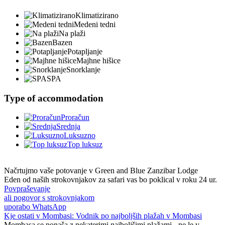
Klimatizirano
Medeni tedni
Na plaži
Bazen
Potapljanje
Majhne hišice
Snorklanje
SPA
Type of accommodation
Proračun
Srednja
Luksuzno
Top luksuz
Načrtujmo vaše potovanje v
Green and Blue Zanzibar Lodge
Eden od naših strokovnjakov za safari vas bo poklical v roku 24 ur.
Povpraševanje
ali pogovor s strokovnjakom
uporabo WhatsApp
Kje ostati v Mombasi: Vodnik po najboljših plažah v Mombasi
Mombasa se ponaša z nekaterimi najboljšimi plažami - ne le v