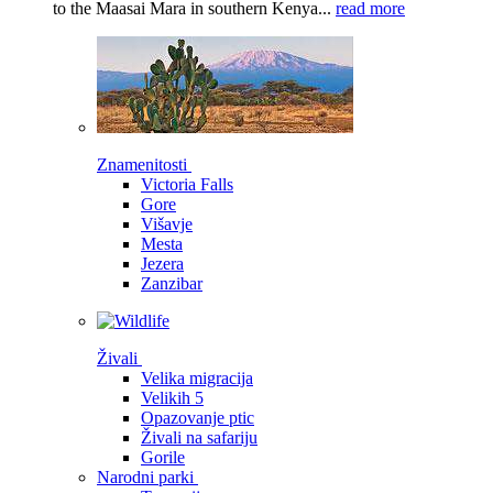
to the Maasai Mara in southern Kenya...
read more
Znamenitosti
Victoria Falls
Gore
Višavje
Mesta
Jezera
Zanzibar
Živali
Velika migracija
Velikih 5
Opazovanje ptic
Živali na safariju
Gorile
Narodni parki