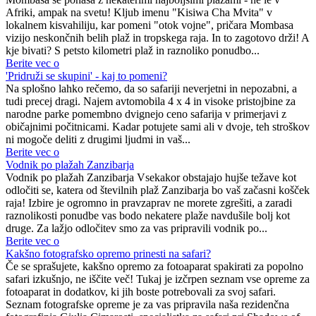
Afriki, ampak na svetu! Kljub imenu "Kisiwa Cha Mvita" v
lokalnem kisvahiliju, kar pomeni "otok vojne", pričara Mombasa
vizijo neskončnih belih plaž in tropskega raja. In to zagotovo drži! A
kje bivati? S petsto kilometri plaž in raznoliko ponudbo...
Berite vec o
'Pridruži se skupini' - kaj to pomeni?
Na splošno lahko rečemo, da so safariji neverjetni in nepozabni, a
tudi precej dragi. Najem avtomobila 4 x 4 in visoke pristojbine za
narodne parke pomembno dvignejo ceno safarija v primerjavi z
običajnimi počitnicami. Kadar potujete sami ali v dvoje, teh stroškov
ni mogoče deliti z drugimi ljudmi in vaš...
Berite vec o
Vodnik po plažah Zanzibarja
Vodnik po plažah Zanzibarja Vsekakor obstajajo hujše težave kot
odločiti se, katera od številnih plaž Zanzibarja bo vaš začasni košček
raja! Izbire je ogromno in pravzaprav ne morete zgrešiti, a zaradi
raznolikosti ponudbe vas bodo nekatere plaže navdušile bolj kot
druge. Za lažjo odločitev smo za vas pripravili vodnik po...
Berite vec o
Kakšno fotografsko opremo prinesti na safari?
Če se sprašujete, kakšno opremo za fotoaparat spakirati za popolno
safari izkušnjo, ne iščite več! Tukaj je izčrpen seznam vse opreme za
fotoaparat in dodatkov, ki jih boste potrebovali za svoj safari.
Seznam fotografske opreme je za vas pripravila naša rezidenčna