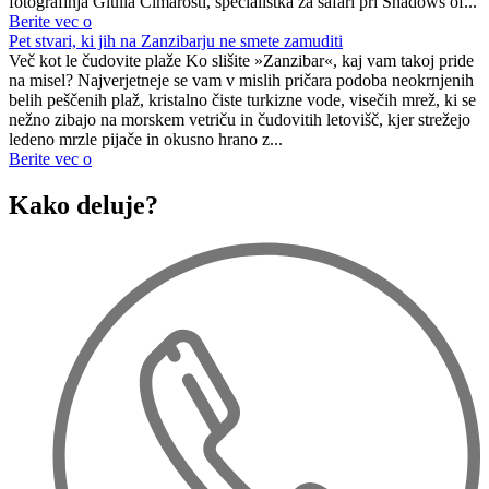
fotografinja Giulia Cimarosti, specialistka za safari pri Shadows of...
Berite vec o
Pet stvari, ki jih na Zanzibarju ne smete zamuditi
Več kot le čudovite plaže Ko slišite »Zanzibar«, kaj vam takoj pride
na misel? Najverjetneje se vam v mislih pričara podoba neokrnjenih
belih peščenih plaž, kristalno čiste turkizne vode, visečih mrež, ki se
nežno zibajo na morskem vetriču in čudovitih letovišč, kjer strežejo
ledeno mrzle pijače in okusno hrano z...
Berite vec o
Kako deluje?