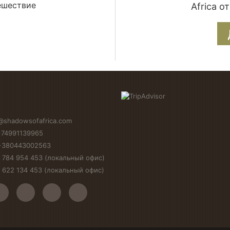
ешествие
Africa о
я
a@shadowsofafrica.com
+74991139965
+380443002563
 784 954 453 (локальный офис)
 622 134 453 (локальный офис)