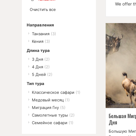
We offer th
Удалить
Очистить все
позицию
Направления
Танзания
(3)
Кения
(3)
Длина тура
3 Дня
(2)
4 Дня
(2)
5 Дней
(2)
Тип тура
Классическое сафари
(1)
Медовый месяц
(1)
Миграция Гну
(5)
Большая Миг
Самолетные туры
(2)
Дня
Семейное сафари
(1)
Большую Миг