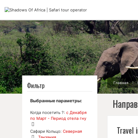
Главная
Фильтр
Напра
Выбранные параметры:
Когда посетить ?:
с Декабря
по Март - Период отела гну
Travel 
Удалить
Сафари Кольцо:
Северная
позицию
Танзания