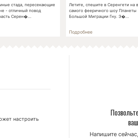
мные стада, пересекающие
Летите, спешите в Серенгети на 
не - отличный повод
самого фееричного шоу Планеты 
часть Серен�...
Большой Миграции Гну. Э�...
Подробнее
Позвольте
ожет настроить
ваш
Напишите сейчас,