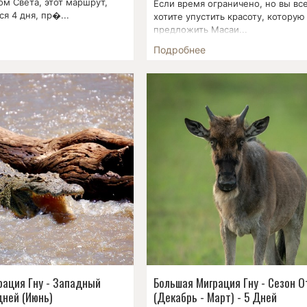
м Света, этот маршрут,
Если время ограничено, но вы вс
я 4 дня, пр�...
хотите упустить красоту, котору
предложить Масаи...
Подробнее
рация Гну - Западный
Большая Миграция Гну - Сезон О
дней (Июнь)
(Декабрь - Март) - 5 Дней