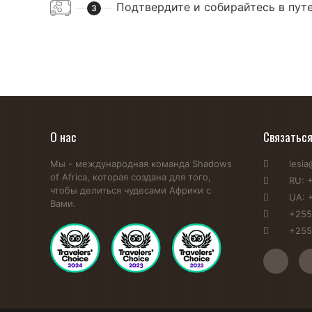
Подтвердите и собирайтесь в пут
3
О нас
Связатьс
Мы - международная команда Shadows
lesi
of Africa, которая создана для того,
RU: 
чтобы делиться чудесами Африки с
UA: 
Вами.
+255
+255