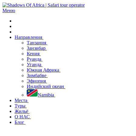
Меню
Направления
Танзания
Занзибар
Кения
Руанда
Уганда
Южная Африка
Зимбабве
Эфиопия
Индийский океан
Namibia
Места
Туры
Жильё
О НАС
Блог