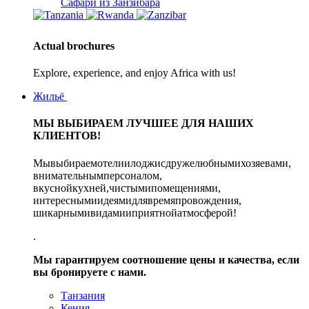
Сафари из Занзибара
Actual brochures
Explore, experience, and enjoy Africa with us!
Жильё
МЫ ВЫБИРАЕМ ЛУЧШЕЕ ДЛЯ НАШИХ
КЛИЕНТОВ!
Мывыбираемотелиилоджисдружелюбнымихозяевами,
внимательнымперсоналом,
вкуснойкухней,чистымипомещениями,
интереснымиидеямидлявремяпровождения,
шикарнымивидамииприятнойатмосферой!
.
Мы гарантируем соотношение цены и качества, если
вы бронируете с нами
.
Танзания
Кения