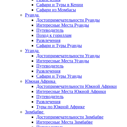
Сафари и Туры в Кении
Сафари из Момбасы
Руанда
Достопримечательности Руанды
Интересные Места Руанды
Путеводитель
Поход к гориллам
Развлечения
Сафари и Туры Руанды
Уганда
Достопримечательности Уганды
Интересные Места Уганды
Путеводитель
Развлечения
Сафари и Туры Уганды
Южная Африка
Достопримечательности Южной Африки
Интересные Места Южной Африки
Путеводитель
Развлечения
Туры по Южной Африке
Зимбабве
Достопримечательности Зимбабве
Интересные Места Зимбабве