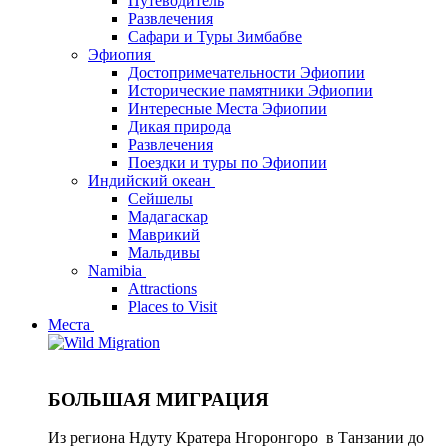
Путеводитель
Развлечения
Сафари и Туры Зимбабве
Эфиопия
Достопримечательности Эфиопии
Исторические памятники Эфиопии
Интересные Места Эфиопии
Дикая природа
Развлечения
Поездки и туры по Эфиопии
Индийский океан
Сейшелы
Мадагаскар
Маврикий
Мальдивы
Namibia
Attractions
Places to Visit
Места
БОЛЬШАЯ МИГРАЦИЯ
Из региона Ндуту Кратера Нгоронгоро в Танзании до