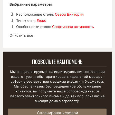
Выбранные параметры:
Расположение отеля:
Озеро Виктория
Удалить
Тип жилья:
Люкс
позицию
Удалить
Особенности отеля:
Спортивная активность
позицию
Удалить
Очистить все
позицию
ПОЗВОЛЬТЕ НАМ ПОМОЧЬ
Мы специализируемся на индивидуальном составлении
вашего тура, чтобы гарантировать идеальный маршрут
сафари в соответствии с вашими вкусами и бюджетом.
Мы обеспечиваем беспрецедентное обслуживание
клиентов: вы получаете наше сопровождение, от
первого электронного письма и до тех пор, пока вас не
высадят дома в аэропорту.
Спланировать сафари