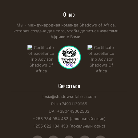
О нас
Мы - международная команда Shadows of Africa,
которая создана для того, чтобы делиться чудесами
Африки с Вами.
Связаться
lesia@shadowsofafrica.com
RU: +74991139965
UA: +380443002563
+255 784 954 453 (локальный офис)
+255 622 134 453 (локальный офис)