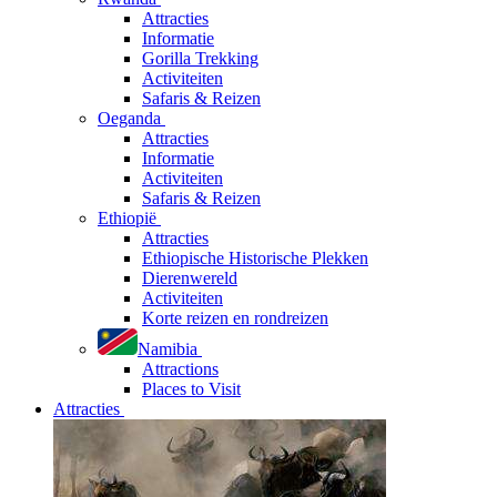
Attracties
Informatie
Gorilla Trekking
Activiteiten
Safaris & Reizen
Oeganda
Attracties
Informatie
Activiteiten
Safaris & Reizen
Ethiopië
Attracties
Ethiopische Historische Plekken
Dierenwereld
Activiteiten
Korte reizen en rondreizen
Namibia
Attractions
Places to Visit
Attracties