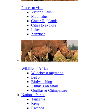
Places to visit
Victoria Falls
Mountains
Crater Highlands
Cities to explore
Lakes
Zanzibar
Wildlife of Africa
Wildebeest migration
Big 5
Birdwatching
Animals on safari
Gorillas & Chimpanzee
National Parks
Tanzania
Kenya
Rwanda