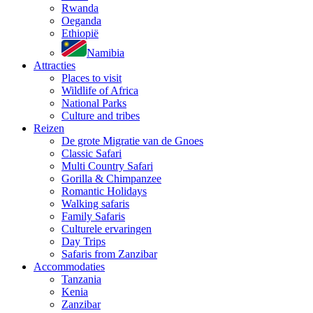
Rwanda
Oeganda
Ethiopië
Namibia
Attracties
Places to visit
Wildlife of Africa
National Parks
Culture and tribes
Reizen
De grote Migratie van de Gnoes
Classic Safari
Multi Country Safari
Gorilla & Chimpanzee
Romantic Holidays
Walking safaris
Family Safaris
Culturele ervaringen
Day Trips
Safaris from Zanzibar
Accommodaties
Tanzania
Kenia
Zanzibar