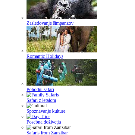
Zasledovanje šimpanzov
Romantic Holidays
Pohodni safari
Safari z letalom
Spoznavanje kulture
Posebna doživetja
Safaris from Zanzibar