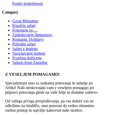
Poglej podrobnosti
Category
Great Migration
Klasični safari
Potepanja po ...
Zasledovanje šimpanzov
Romantic Holidays
Pohodni safari
Safari z letalom
Spoznavanje kulture
Posebna doživetja
Safaris from Zanzibar
Z VESELJEM POMAGAMO!
Specializirani smo za unikatna potovanja in safarije po
Afriki! Naši strokovnjaki vam z veseljem pomagajo pri
pripravi potovanja glede na vaše želje in dodatne zahteve.
Od vašega prvega povpraševanja, pa vse dokler vas ne
odložimo na letališču, smo ponosni da vedno ohranimo
osebni pristop in najvišjo kakovost naše storitve.