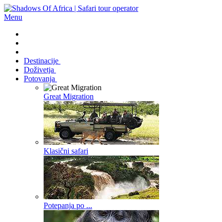
Menu
Destinacije
Doživetja
Potovanja
Great Migration
Klasični safari
Potepanja po ...