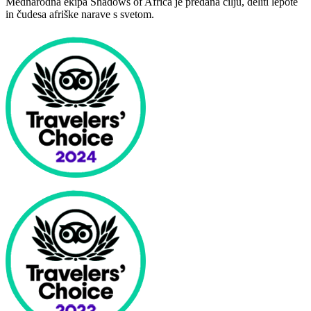
Mednarodna ekipa Shadows of Africa je predana cilju, deliti lepote
in čudesa afriške narave s svetom.