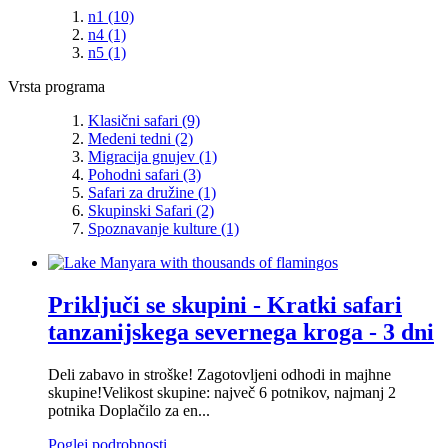
n1
(10)
n4
(1)
n5
(1)
Vrsta programa
Klasični safari
(9)
Medeni tedni
(2)
Migracija gnujev
(1)
Pohodni safari
(3)
Safari za družine
(1)
Skupinski Safari
(2)
Spoznavanje kulture
(1)
Priključi se skupini - Kratki safari
tanzanijskega severnega kroga - 3 dni
Deli zabavo in stroške! Zagotovljeni odhodi in majhne
skupine!Velikost skupine: največ 6 potnikov, najmanj 2
potnika Doplačilo za en...
Poglej podrobnosti