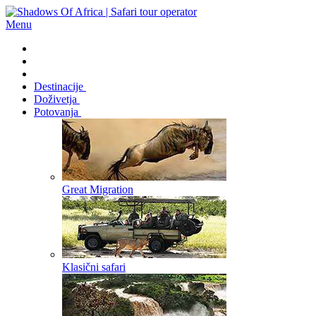
Menu
Destinacije
Doživetja
Potovanja
Great Migration
Klasični safari