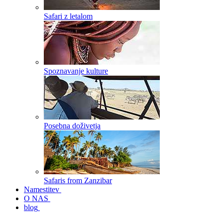
Safari z letalom
Spoznavanje kulture
Posebna doživetja
Safaris from Zanzibar
Namestitev
O NAS
blog