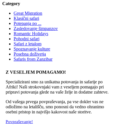
Category
Great Migration
Klasični safari
Potepanja po ...
Zasledovanje šimpanzov
Romantic Holidays
Pohodni safari
Safari z letalom
Spoznavanje kulture
Posebna doživetja
Safaris from Zanzibar
Z VESELJEM POMAGAMO!
Specializirani smo za unikatna potovanja in safarije po
Afriki! Naši strokovnjaki vam z veseljem pomagajo pri
pripravi potovanja glede na vaše želje in dodatne zahteve.
Od vašega prvega povpraševanja, pa vse dokler vas ne
odložimo na letališču, smo ponosni da vedno ohranimo
osebni pristop in najvišjo kakovost naše storitve.
Povpraševanje!