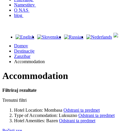
Namestitev
O NAS
blog
Domov
Destinacije
Zanzibar
Accommodation
Accommodation
Filtriraj rezultate
Trenutni filtri
Hotel Location:
Mombasa
Odstrani ta predmet
Type of Accomodation:
Luksuzno
Odstrani ta predmet
Hotel Amenities:
Bazen
Odstrani ta predmet
Počisti vse