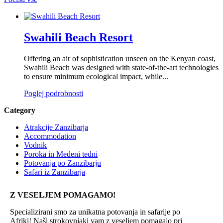
Swahili Beach Resort
Offering an air of sophistication unseen on the Kenyan coast,
Swahili Beach was designed with state-of-the-art technologies
to ensure minimum ecological impact, while...
Poglej podrobnosti
Category
Atrakcije Zanzibarja
Accommodation
Vodnik
Poroka in Medeni tedni
Potovanja po Zanzibarju
Safari iz Zanzibarja
Z VESELJEM POMAGAMO!
Specializirani smo za unikatna potovanja in safarije po
Afriki! Naši strokovnjaki vam z veseljem pomagajo pri