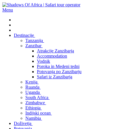
Menu
Destinacije
Tanzanija
Zanzibar
Atrakcije Zanzibarja
Accommodation
Vodnik
Poroka in Medeni tedni
Potovanja po Zanzibarju
Safari iz Zanzibarja
Kenija
Ruanda
Uganda
South Africa
Zimbabwe
Ethiopia
Indijski ocean
Namibia
Doživetja
Potovanja