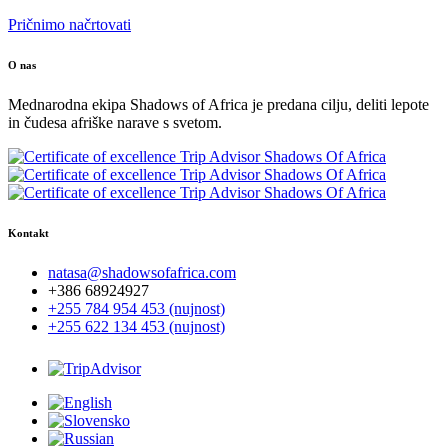
Pričnimo načrtovati
O nas
Mednarodna ekipa Shadows of Africa je predana cilju, deliti lepote
in čudesa afriške narave s svetom.
Kontakt
natasa@shadowsofafrica.com
+386 68924927
+255 784 954 453 (nujnost)
+255 622 134 453 (nujnost)