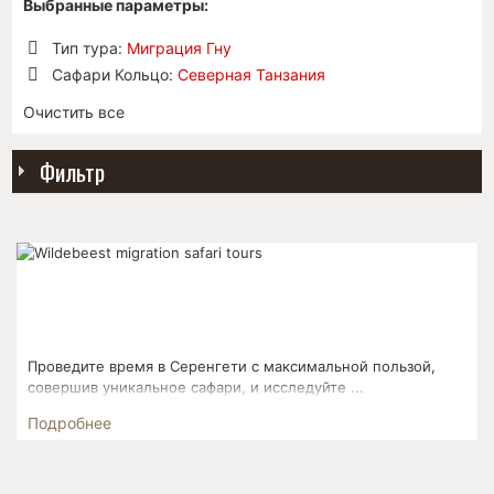
Выбранные параметры:
Тип тура:
Миграция Гну
Удалить
Сафари Кольцо:
Северная Танзания
позицию
Удалить
Очистить все
позицию
Фильтр
Проведите время в Серенгети с максимальной пользой,
совершив уникальное сафари, и исследуйте ...
Подробнее