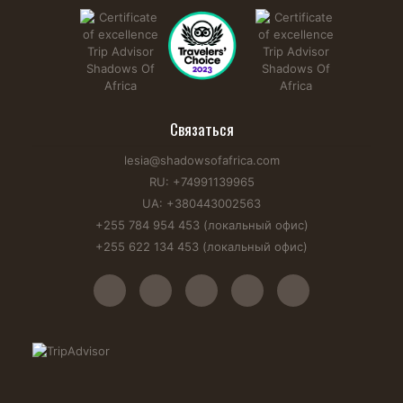
Связаться
lesia@shadowsofafrica.com
RU: +74991139965
UA: +380443002563
+255 784 954 453 (локальный офис)
+255 622 134 453 (локальный офис)