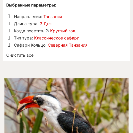
Выбранные параметры:
Направления:
Танзания
Удалить
Длина тура:
3 Дня
позицию
Удалить
Когда посетить ?:
Круглый год
позицию
Удалить
Тип тура:
Классическое сафари
позицию
Удалить
Сафари Кольцо:
Северная Танзания
позицию
Удалить
Очистить все
позицию