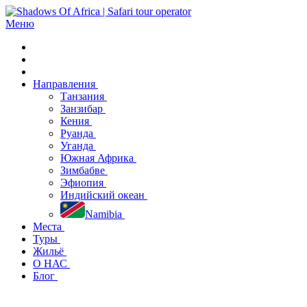
Меню
Направления
Танзания
Занзибар
Кения
Руанда
Уганда
Южная Африка
Зимбабве
Эфиопия
Индийский океан
Namibia
Места
Туры
Жильё
О НАС
Блог