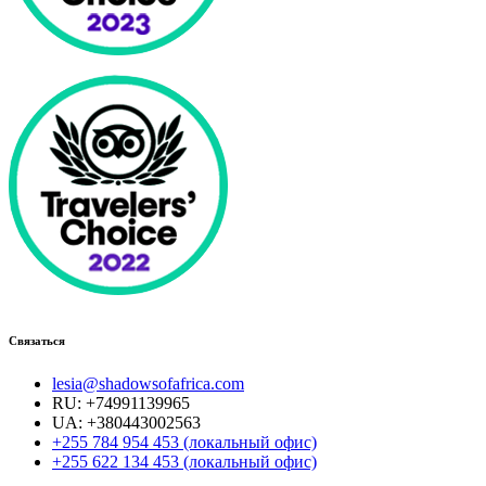
Связаться
lesia@shadowsofafrica.com
RU: +74991139965
UA: +380443002563
+255 784 954 453 (локальный офис)
+255 622 134 453 (локальный офис)