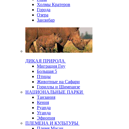
Холмы Кратеров
Города
Озера
Занзибар
ДИКАЯ ПРИРОДА
Миграция Гну
Большая 5
Птицы
Животные на Сафари
Гориллы и Шимпанзе
НАЦИОНАЛЬНЫЕ ПАРКИ
Tанзания
Кения
Руанда
Уганда
Эфиопия
ПЛЕМЕНА И КУЛЬТУРЫ
Племя Масаи