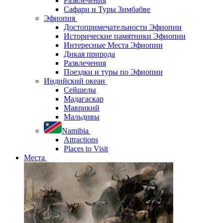
Развлечения
Сафари и Туры Зимбабве
Эфиопия
Достопримечательности Эфиопии
Исторические памятники Эфиопии
Интересные Места Эфиопии
Дикая природа
Развлечения
Поездки и туры по Эфиопии
Индийский океан
Сейшелы
Мадагаскар
Маврикий
Мальдивы
Namibia
Attractions
Places to Visit
Места