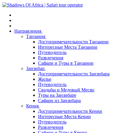
Направления
Танзания
Достопримечательности Танзании
Интересные Места Танзании
Путеводитель
Развлечения
Сафари и Туры в Танзании
Занзибар
Достопримечательности Занзибара
Жилье
Путеводитель
Свадьбы и Медовый Месяц
Туры на Занзибаре
Сафари из Занзибара
Кения
Достопримечательности Кении
Интересные Места Кении
Путеводитель
Развлечения
Сафари и Туры в Кении