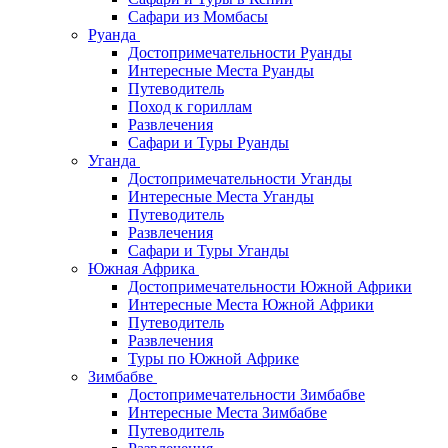
Сафари из Момбасы
Руанда
Достопримечательности Руанды
Интересные Места Руанды
Путеводитель
Поход к гориллам
Развлечения
Сафари и Туры Руанды
Уганда
Достопримечательности Уганды
Интересные Места Уганды
Путеводитель
Развлечения
Сафари и Туры Уганды
Южная Африка
Достопримечательности Южной Африки
Интересные Места Южной Африки
Путеводитель
Развлечения
Туры по Южной Африке
Зимбабве
Достопримечательности Зимбабве
Интересные Места Зимбабве
Путеводитель