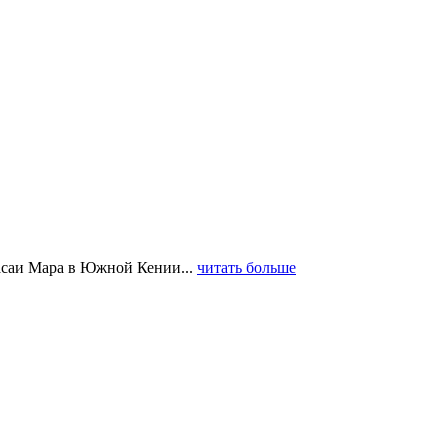
асаи Мара в Южной Кении...
читать больше