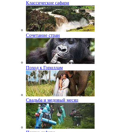
Классические сафари
Сочетание стран
Поход к Гориллам
Свадьба и медовый месяц