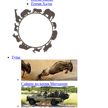
Племя Хадза
Туры
Сафари во время Миграции