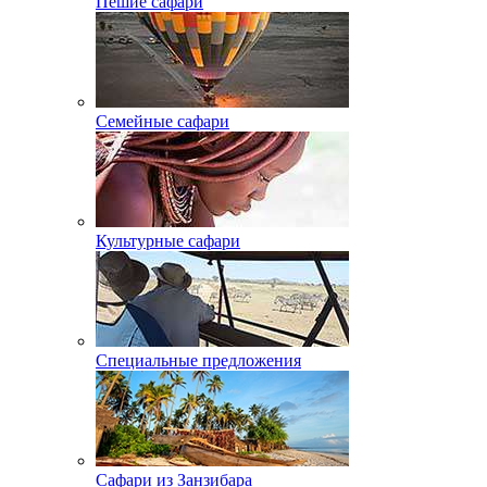
Пешие сафари
Семейные сафари
Культурные сафари
Специальные предложения
Сафари из Занзибара