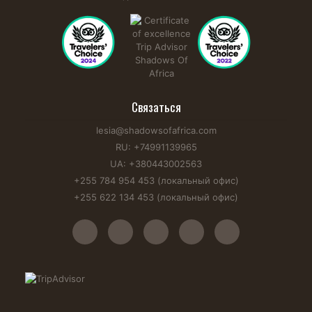
Связаться
lesia@shadowsofafrica.com
RU: +74991139965
UA: +380443002563
+255 784 954 453 (локальный офис)
+255 622 134 453 (локальный офис)