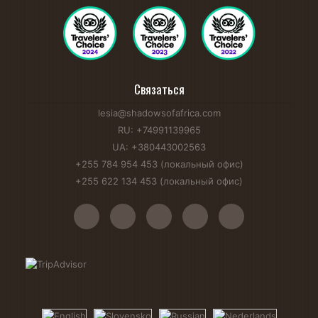
Связаться
lesia@shadowsofafrica.com
RU: +74991139965
UA: +380443002563
+255 784 954 453 (локальный офис)
+255 622 134 453 (локальный офис)