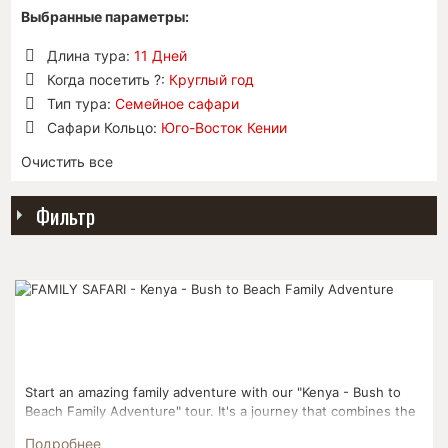
Выбранные параметры:
Длина тура:
11 Дней
Удалить
Когда посетить ?:
Круглый год
позицию
Удалить
Тип тура:
Семейное сафари
позицию
Удалить
Сафари Кольцо:
Юго-Восток Кении
позицию
Удалить
Очистить все
позицию
Фильтр
Start an amazing family adventure with our "Kenya - Bush to
Beach Family Adventure" tour. It's a journey that combines the
excitement of seeing wildlife with the peacefulne...
Подробнее