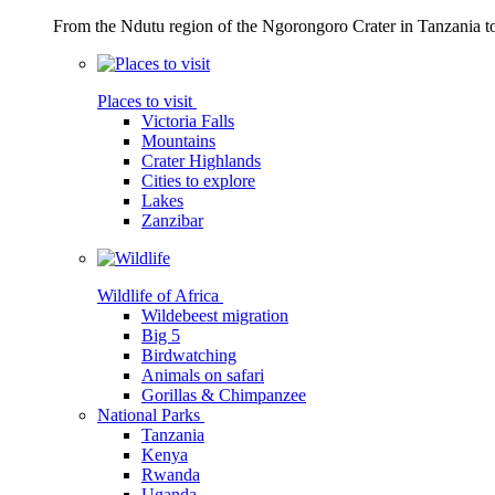
From the Ndutu region of the Ngorongoro Crater in Tanzania t
Places to visit
Victoria Falls
Mountains
Crater Highlands
Cities to explore
Lakes
Zanzibar
Wildlife of Africa
Wildebeest migration
Big 5
Birdwatching
Animals on safari
Gorillas & Chimpanzee
National Parks
Tanzania
Kenya
Rwanda
Uganda