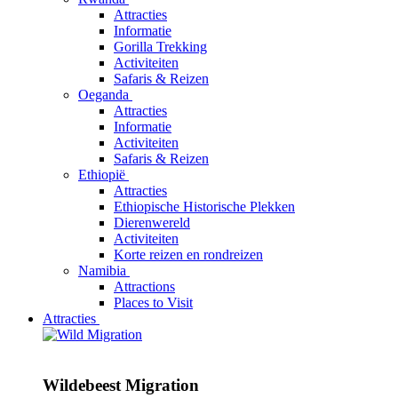
Attracties
Informatie
Gorilla Trekking
Activiteiten
Safaris & Reizen
Oeganda
Attracties
Informatie
Activiteiten
Safaris & Reizen
Ethiopië
Attracties
Ethiopische Historische Plekken
Dierenwereld
Activiteiten
Korte reizen en rondreizen
Namibia
Attractions
Places to Visit
Attracties
Wildebeest Migration