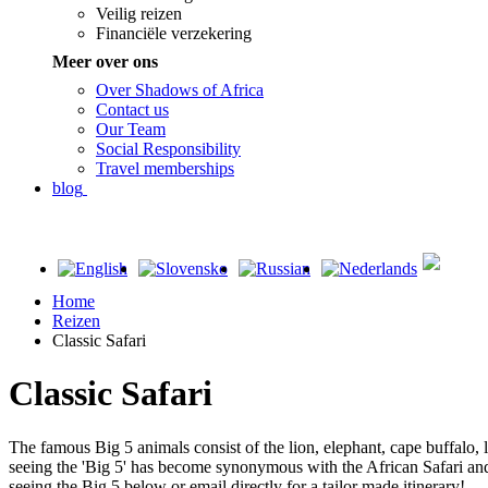
Veilig reizen
Financiële verzekering
Meer over ons
Over Shadows of Africa
Contact us
Our Team
Social Responsibility
Travel memberships
blog
Home
Reizen
Classic Safari
Classic Safari
The famous Big 5 animals consist of the lion, elephant, cape buffalo,
seeing the 'Big 5' has become synonymous with the African Safari and 
seeing the Big 5 below or email directly for a tailor made itinerary!