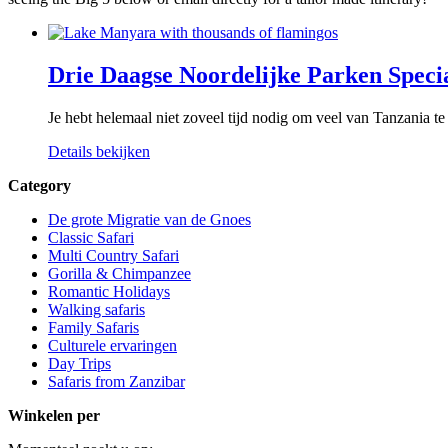
Drie Daagse Noordelijke Parken Speci
Je hebt helemaal niet zoveel tijd nodig om veel van Tanzania te
Details bekijken
Category
De grote Migratie van de Gnoes
Classic Safari
Multi Country Safari
Gorilla & Chimpanzee
Romantic Holidays
Walking safaris
Family Safaris
Culturele ervaringen
Day Trips
Safaris from Zanzibar
Winkelen per